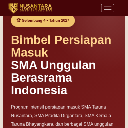
Lewati
ke
konten
🏆 Gelombang 4 • Tahun 2027
Bimbel Persiapan
Masuk
SMA Unggulan
Berasrama
Indonesia
Program intensif persiapan masuk SMA Taruna
Nusantara, SMA Pradita Dirgantara, SMA Kemala
Taruna Bhayangkara, dan berbagai SMA unggulan