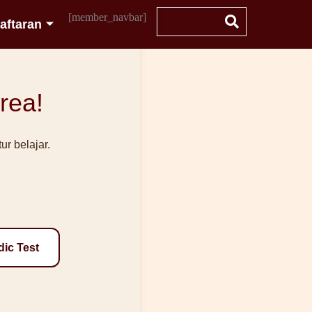
[member_navbar]
aftaran
rea!
r belajar.
dic Test