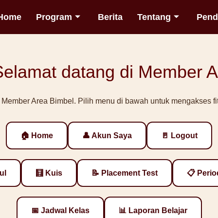
Home
Program
Berita
Tentang
Pend
Selamat datang di Member A
h Member Area Bimbel. Pilih menu di bawah untuk mengakses fitu
🏠 Home
👤 Akun Saya
🚪 Logout
ul
🧮 Kuis
📝 Placement Test
📋 Perio
📅 Jadwal Kelas
📊 Laporan Belajar