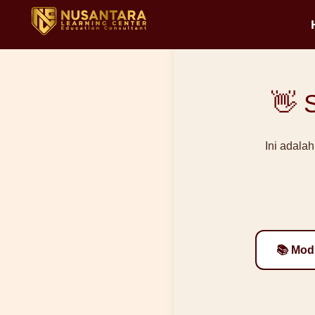
Lewati
ke
konten
👋 
Ini adala
📚 Mod