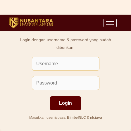
Lewati
ke
Kuis Bimbel IPS
konten
Login dengan username & password yang sudah
diberikan.
Login
Masukkan user & pass:
BimbelNLC
&
nlcjaya