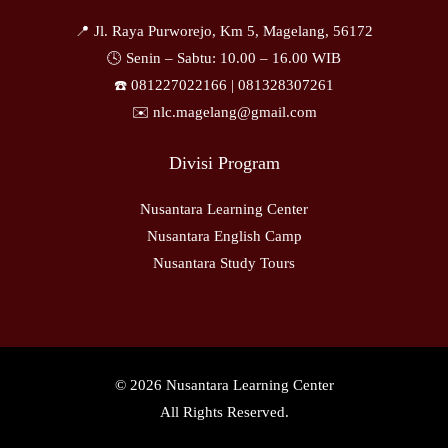
📍 Jl. Raya Purworejo, Km 5, Magelang, 56172
🕓 Senin – Sabtu: 10.00 – 16.00 WIB
☎️ 081227022166 |
081328307261
✉️ nlc.magelang@gmail.com
Divisi Program
Nusantara Learning Center
Nusantara English Camp
Nusantara Study Tours
© 2026 Nusantara Learning Center
All Rights Reserved.