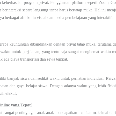
 keberhasilan
program privat.
Penggunaan platform seperti Zoom, Goo
berinteraksi secara langsung tanpa harus bertatap muka. Hal ini menj
a berbagai alat bantu visual dan media pembelajaran yang interaktif.
apa keuntungan dibandingkan dengan privat tatap muka, terutama da
 waktu untuk perjalanan, yang tentu saja sangat menghemat waktu mer
k ada biaya transportasi dan sewa tempat.
iki banyak siswa dan sedikit waktu untuk perhatian individual.
P
riva
tan dan gaya belajar siswa. Dengan adanya waktu yang lebih fleksi
ih efektif.
nline yang Tepat?
at sangat penting agar anak-anak mendapatkan manfaat maksimal dari