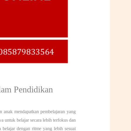
lam Pendidikan
kan anak mendapatkan pembelajaran yang
 untuk belajar secara lebih terfokus dan
a belajar dengan ritme yang lebih sesuai