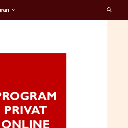
Cari
aran