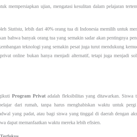
uk mempersiapkan ujian, mengatasi kesulitan dalam pelajaran terten
oleh
Statista
, lebih dari 40% orang tua di Indonesia memilih untuk m
kkan bahwa banyak orang tua yang semakin sadar akan pentingnya pendi
erkembangan teknologi yang semakin pesat juga turut mendukung kemu
rivat online bukan hanya menjadi alternatif, tetapi juga menjadi sol
gikuti
Program Privat
adalah fleksibilitas yang ditawarkan. Siswa t
 belajar dari rumah, tanpa harus menghabiskan waktu untuk perg
dwal yang padat, atau bagi siswa yang tinggal di daerah dengan aks
iswa dapat memanfaatkan waktu mereka lebih efisien.
 Terfokus